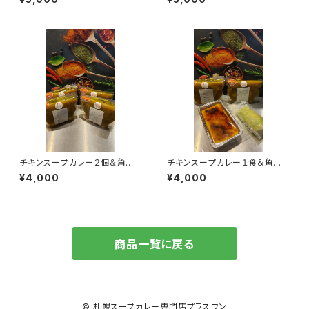
個
ゃもの卵のわさび和え
チキンスープカレー２個＆角煮
チキンスープカレー１食＆角煮
スープカレー２個の計４食セット
スープカレー１食＆カタラーナ＆
¥4,000
¥4,000
カラフトししゃもの卵のわさび和
え
商品一覧に戻る
© 札幌スープカレー専門店プラスワン