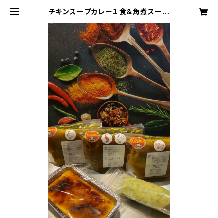
チキンスープカレー１食＆角煮スープ
カレー１食＆海老出汁チキンスープカ
レー１食＆カタラーナ＆カラフトししゃ
もの卵のわさび和え | 札幌スープカ
レー専門店プラスワン